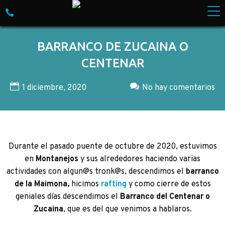
Skip to content
Empresa especializada en Turismo de Aventura. M
BARRANCO DE ZUCAINA O
CENTENAR
1 diciembre, 2020
No hay comentarios
Durante el pasado puente de octubre de 2020, estuvimos
en
Montanejos
y sus alrededores haciendo varias
actividades con algun@s tronk@s, descendimos el
barranco
de la Maimona,
hicimos
rafting
y como cierre de estos
geniales días descendimos el
Barranco del Centenar o
Zucaina
, que es del que venimos a hablaros.