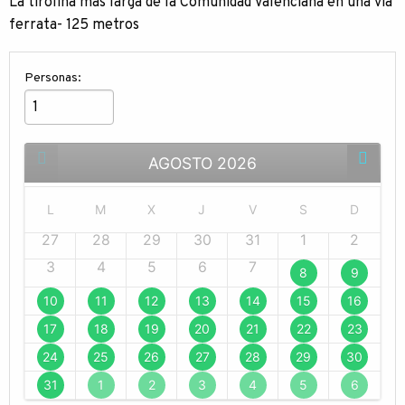
La tirolina más larga de la Comunidad Valenciana en una vía
ferrata- 125 metros
Personas:
AGOSTO
2026
L
M
X
J
V
S
D
27
28
29
30
31
1
2
3
4
5
6
7
8
9
10
11
12
13
14
15
16
17
18
19
20
21
22
23
24
25
26
27
28
29
30
31
1
2
3
4
5
6