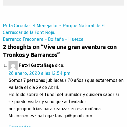
Navegación
Ruta Circular el Menejador – Parque Natural de El
Carrascar de la Font Roja.
de
Barranco Traconera – Boltaña – Huesca
entradas
2 thoughts on “
Vive una gran aventura con
Tronkos y Barrancos
”
Patxi Gaztañaga
dice:
26 enero, 2020 a las 12:54 pm
Somos 7 personas jubiladas ( 70 años ) que estaremos en
Vallada el día 29 de Abril.
He leído sobre el Tunel del Sumidor y quisiera saber si
se puede visitar y si no que actividades
nos propondríais para realizar en esa mañana.
Mi correo es : patxigaztanaga@gmail.com