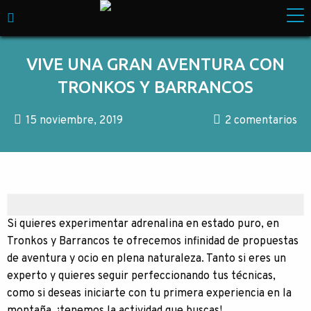
Skip to content
Empresa especializada en Turismo de Aventura. M
VIVE UNA GRAN AVENTURA CON
TRONKOS Y BARRANCOS
15 noviembre, 2019
2 comentarios
Si quieres experimentar adrenalina en estado puro, en
Tronkos y Barrancos te ofrecemos infinidad de propuestas
de aventura y ocio en plena naturaleza. Tanto si eres un
experto y quieres seguir perfeccionando tus técnicas,
como si deseas iniciarte con tu primera experiencia en la