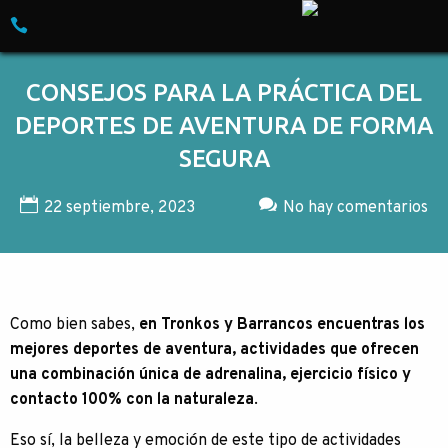
Skip to content
Empresa especializada en Turismo de Aven
CONSEJOS PARA LA PRÁCTICA DEL
DEPORTES DE AVENTURA DE FORMA
SEGURA
22 septiembre, 2023
No hay comentarios
Como bien sabes,
en Tronkos y Barrancos encuentras los
mejores deportes de aventura, actividades que ofrecen
una combinación única de adrenalina, ejercicio físico y
contacto 100% con la naturaleza
.
Eso sí, la belleza y emoción de este tipo de actividades