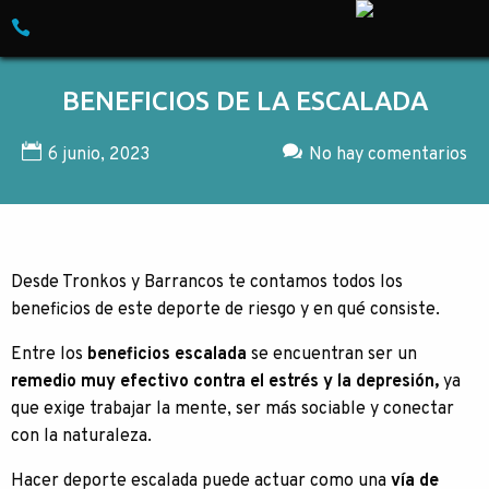
Skip to content
Empresa especializada en Turismo de Ave
BENEFICIOS DE LA ESCALADA
6 junio, 2023
No hay comentarios
Desde Tronkos y Barrancos te contamos todos los
beneficios de este deporte de riesgo y en qué consiste.
Entre los
beneficios escalada
se encuentran ser un
remedio muy efectivo contra el estrés y la depresión,
ya
que exige trabajar la mente, ser más sociable y conectar
con la naturaleza.
Hacer deporte escalada puede actuar como una
vía de