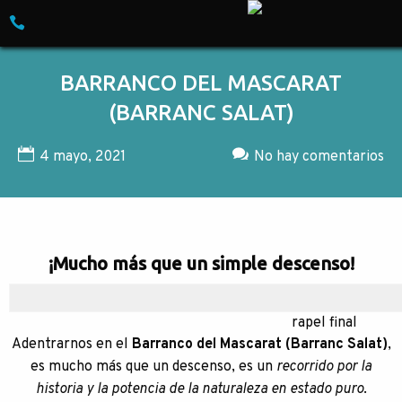
Skip to content
Empresa especializada en Turismo de Avent
BARRANCO DEL MASCARAT
(BARRANC SALAT)
4 mayo, 2021
No hay comentarios
¡Mucho más que un simple descenso!
rapel final
Adentrarnos en el
Barranco del Mascarat (Barranc Salat)
,
es mucho más que un descenso, es un
recorrido por la
historia y la potencia de la naturaleza en estado puro
.