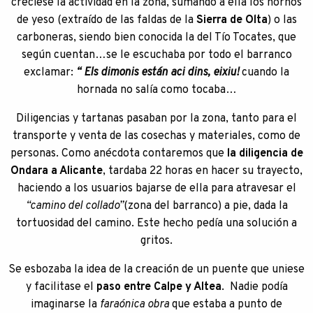
creciese la actividad en la zona, sumando a ella los hornos
de yeso (extraído de las faldas de la
Sierra de Olta
) o las
carboneras, siendo bien conocida la del Tío Tocates, que
según cuentan…se le escuchaba por todo el barranco
exclamar:
“ Els dimonis están aci dins, eixiu!
cuando la
hornada no salía como tocaba…
Diligencias y tartanas pasaban por la zona, tanto para el
transporte y venta de las cosechas y materiales, como de
personas. Como anécdota contaremos que
la diligencia de
Ondara a Alicante
, tardaba 22 horas en hacer su trayecto,
haciendo a los usuarios bajarse de ella para atravesar el
“camino del collado”
(zona del barranco) a pie, dada la
tortuosidad del camino. Este hecho pedía una solución a
gritos.
Se esbozaba la idea de la creación de un puente que uniese
y facilitase el
paso entre Calpe y Altea
. Nadie podía
imaginarse la
faraónica obra
que estaba a punto de