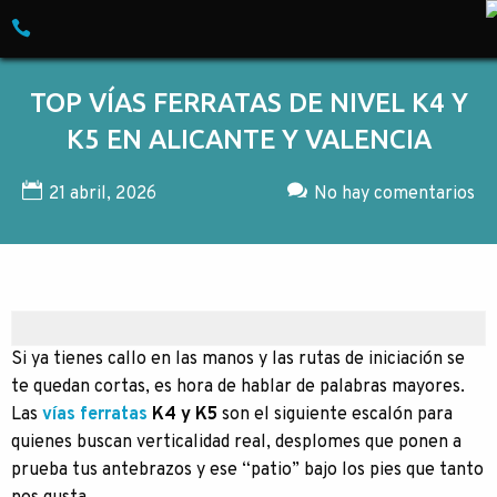
Skip to content
Empresa especializada en Turismo d
TOP VÍAS FERRATAS DE NIVEL K4 Y
K5 EN ALICANTE Y VALENCIA
21 abril, 2026
No hay comentarios
Si ya tienes callo en las manos y las rutas de iniciación se
te quedan cortas, es hora de hablar de palabras mayores.
Las
vías ferratas
K4 y K5
son el siguiente escalón para
quienes buscan verticalidad real, desplomes que ponen a
prueba tus antebrazos y ese “patio” bajo los pies que tanto