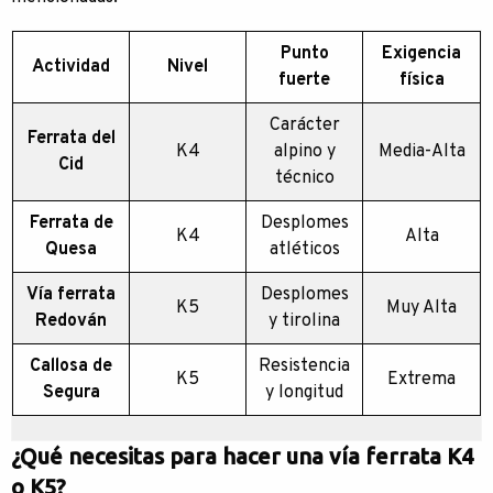
Punto
Exigencia
Actividad
Nivel
fuerte
física
Carácter
Ferrata del
K4
alpino y
Media-Alta
Cid
técnico
Ferrata de
Desplomes
K4
Alta
Quesa
atléticos
Vía ferrata
Desplomes
K5
Muy Alta
Redován
y tirolina
Callosa de
Resistencia
K5
Extrema
Segura
y longitud
¿Qué necesitas para hacer una vía ferrata K4
o K5?