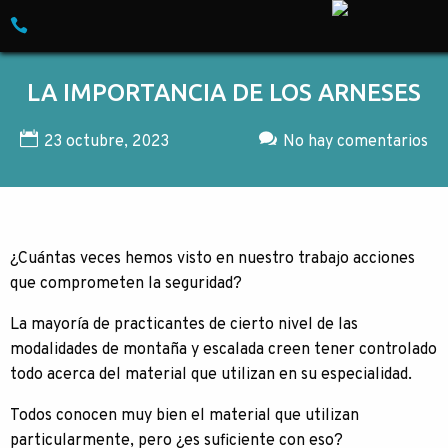
Skip to content
Empresa especializada en Turismo de Ave
LA IMPORTANCIA DE LOS ARNESES
23 octubre, 2023
No hay comentarios
¿Cuántas veces hemos visto en nuestro trabajo acciones
que comprometen la seguridad?
La mayoría de practicantes de cierto nivel de las
modalidades de montaña y escalada creen tener controlado
todo acerca del material que utilizan en su especialidad.
Todos conocen muy bien el material que utilizan
particularmente, pero ¿es suficiente con eso?